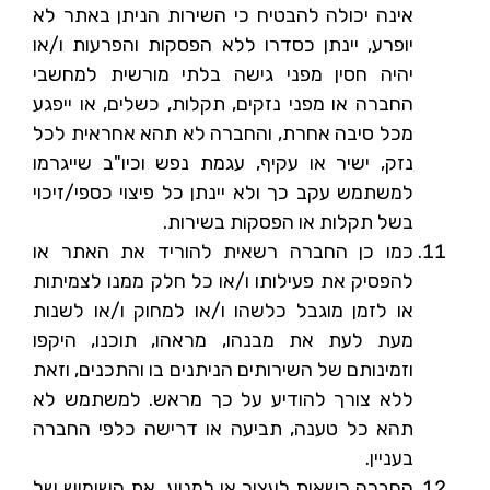
אינה יכולה להבטיח כי השירות הניתן באתר לא
יופרע, יינתן כסדרו ללא הפסקות והפרעות ו/או
יהיה חסין מפני גישה בלתי מורשית למחשבי
החברה או מפני נזקים, תקלות, כשלים, או ייפגע
מכל סיבה אחרת, והחברה לא תהא אחראית לכל
נזק, ישיר או עקיף, עגמת נפש וכיו"ב שייגרמו
למשתמש עקב כך ולא יינתן כל פיצוי כספי/זיכוי
בשל תקלות או הפסקות בשירות.
כמו כן החברה רשאית להוריד את האתר או
להפסיק את פעילותו ו/או כל חלק ממנו לצמיתות
או לזמן מוגבל כלשהו ו/או למחוק ו/או לשנות
מעת לעת את מבנהו, מראהו, תוכנו, היקפו
וזמינותם של השירותים הניתנים בו והתכנים, וזאת
ללא צורך להודיע על כך מראש. למשתמש לא
תהא כל טענה, תביעה או דרישה כלפי החברה
בעניין.
החברה רשאית לעצור או למנוע את השימוש של