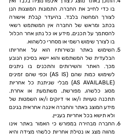
התוכן באתר מוצג לצורך אינפורמציה בלבד ואין
בו כדי לחייב את החברה. התמונות המוצגות הנן
לצורך המחשה בלבד. בהיעדר קבלת אישורה
בכתב ומראש של החברה אין המשתמש רשאי
להסתמך על תכנים, מידע או כל נתון אחר הכלול
בו לצורך שימוש רשמי או מסחרי כלשהוא.
השימוש באתר ובשירותיו הוא על אחריותו
הבלעדית של המשתמש והוא יישא בסיכון הנובע
מכך. האתר והשירותים והתכנים בו ניתנים
לשימוש כמות שהם (AS IS) וכפי שהם זמינים
(AS AVAILABLE) מבלי שניתנת כל אחריות
מסוג כלשהו, מפורשת, משתמעת או אחרת.
תתכנה טעויות ו/או אי דיוקים ו/או השמטות של
מידע המוצג באתר והחברה איננה אחראית בגינם
ולא תישא בכל אחריות בעניין.
החברה מבהירה במפורש כי האמור באתר אינו
מהווה מצג או נטילת אחריות כלשהי מצידה והיא