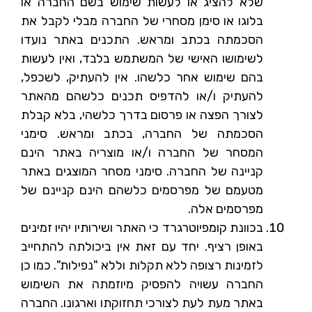
שלא להציג או לעשות שימוש בשם החברה או
בלוגו או סימן מסחרי של החברה מבלי לקבל את
הסכמתה בכתב ומראש. התכנים באתר נועדו
לשימושו האישי של המשתמש בלבד, ואין לעשות
בהם שימוש אחר כלשהו. אין להעתיק, לשכפל,
להעתיק ו/או להדפיס תכנים כלשהם מהאתר
לצורך הפצה או פרסום בדרך כלשהי, בלא קבלת
הסכמתה של החברה, בכתב ומראש. סימני
המסחר של החברה ו/או מוצריה באתר הינם
קניינה של החברה. סימני מסחר המוצגים באתר
מטעמם של מפרסמים כלשהם הינם קניינם של
מפרסמים אלה.
בכוונת קומפיוטרגרד כי האתר ושירותיו יהיו זמינים
באופן רציף. יחד עם זאת אין ביכולתה להתחייב
לזמינות רצופה ללא תקלות וללא "נפילות". כמו כן
החברה עשויה להפסיק מיוזמתה את השימוש
באתר מעת לעת לצורכי תחזוקתו וארגונו. החברה