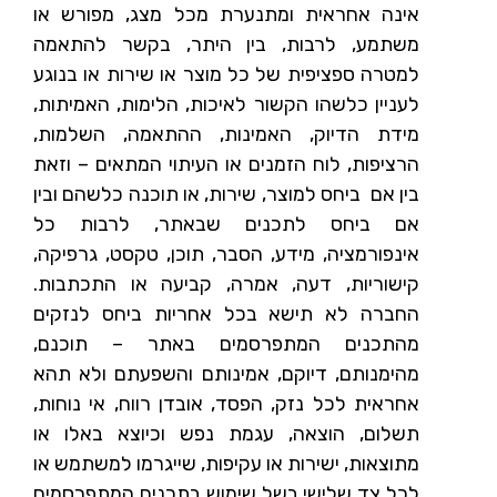
אינה אחראית ומתנערת מכל מצג, מפורש או
משתמע, לרבות, בין היתר, בקשר להתאמה
למטרה ספציפית של כל מוצר או שירות או בנוגע
לעניין כלשהו הקשור לאיכות, הלימות, האמיתות,
מידת הדיוק, האמינות, ההתאמה, השלמות,
הרציפות, לוח הזמנים או העיתוי המתאים – וזאת
בין אם ביחס למוצר, שירות, או תוכנה כלשהם ובין
אם ביחס לתכנים שבאתר, לרבות כל
אינפורמציה, מידע, הסבר, תוכן, טקסט, גרפיקה,
קישוריות, דעה, אמרה, קביעה או התכתבות.
החברה לא תישא בכל אחריות ביחס לנזקים
מהתכנים המתפרסמים באתר – תוכנם,
מהימנותם, דיוקם, אמינותם והשפעתם ולא תהא
אחראית לכל נזק, הפסד, אובדן רווח, אי נוחות,
תשלום, הוצאה, עגמת נפש וכיוצא באלו או
מתוצאות, ישירות או עקיפות, שייגרמו למשתמש או
לכל צד שלישי בשל שימוש בתכנים המתפרסמים