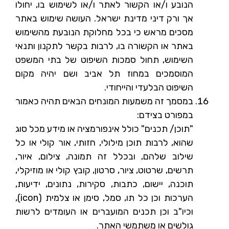
הנובע ו/או הקשור לאתר ו/או לשימוש בו, יחולו
אך ורק דיני מדינת ישראל. העושה שימוש באתר
מסכים מראש כי בכל מחלוקת הנובעת מהשימוש
באתר או הקשורה בו, לרבות בקשר לתקנון ותנאי
השימוש, תחול סמכות השיפוט של בתי המשפט
המוסמכים במחוז תל אביב ושם יהיה מקום
השיפוט הבלעדי והייחודי.
במסמך זה משמעות המונחים הבאים תהיה כאמור
במפורט בצידם:
"תוכן/ תכנים" כולל אינפורמציה או מידע מכל סוג
שהוא, לרבות תוכן מילולי, חזותי, אור קולי או כל
שילוב שלהם, ובכלל זה תמונה, צילום, איור,
תרשים, שרטוט, ציור, סרטון, קובץ קולי או מוזיקלי,
תוכנה, יישום, כתבות, סקירות, נתונים, ידיעות,
הערכות וכן כל תו, סמל, סימן או צלמית (icon),
וכיו"ב וכן תכנים המועברים או העומדים לרשות
גולשים או משתמשי האתר.