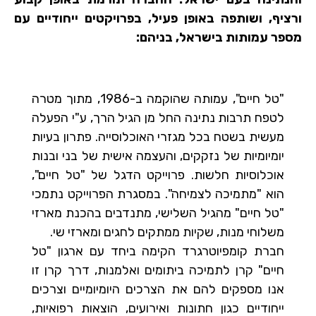
ורציף, ושותפה באופן פעיל, בפרויקטים ייחודיים עם
מספר עמותות בישראל, בניהם:
"טל חיים", עמותה שהוקמה ב-1986, מתוך מטרה
לטפח תרבות נתינה החל מן הגיל הרך, ע"י הפעלה
מעשית בשטח בכל מגזרי האוכלוסייה. פתרון בעיות
יומיומיות של נזקקים, והעצמה אישית של בני ובנות
אוכלוסיות חלשות. פרוייקט הדגל של "טל חיים",
הוא "מתמיכה לצמיחה". במסגרת הפרוייקט נתמכי
"טל חיים" מהגיל השלישי, מתנדבים בהכנת מארזי
משלוחי מנות, שקיות ממתקים לחגים ומארזי שי.
חברת קומפיוטרגרד הקימה ביחד עם ארגון "טל
חיים" קרן לתמיכה ביתומים ואלמנות, דרך קרן זו
אנו מספקים להם את הצרכים היומיומיים וצרכים
ייחודיים כגון חתונות ואירועים, הוצאות רפואיות,