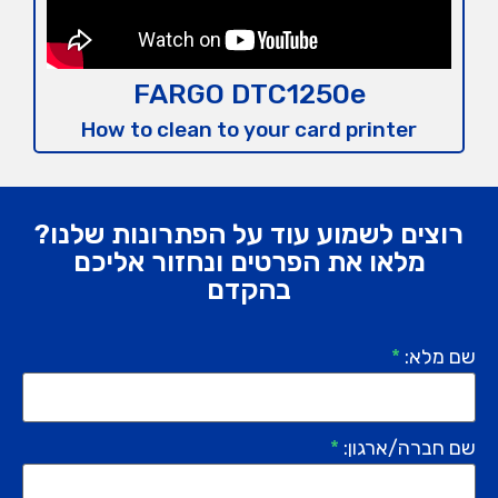
FARGO DTC1250e
How to clean to your card printer​
רוצים לשמוע עוד על הפתרונות שלנו?
מלאו את הפרטים ונחזור אליכם
בהקדם
שם מלא:
*
שם חברה/ארגון:
*