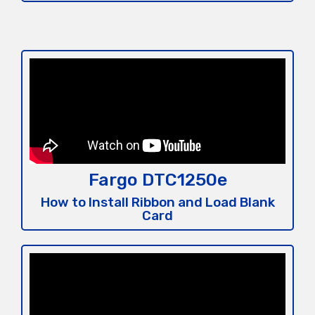
Fargo DTC1250e
How to Install Ribbon and Load Blank
Card​