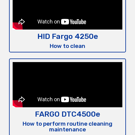
HID Fargo 4250e
How to clean
FARGO DTC4500e
How to perform routine cleaning
maintenance​