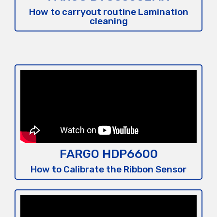
How to carryout routine Lamination
cleaning
FARGO HDP6600
How to Calibrate the Ribbon Sensor