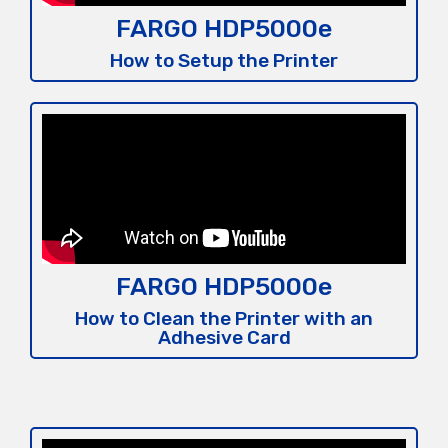
FARGO HDP5000e
How to Setup the Printer
FARGO HDP5000e
How to Clean the Printer with an
Adhesive Card