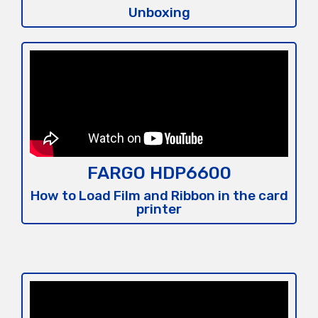
Unboxing
FARGO HDP6600
How to Load Film and Ribbon in the card
printer