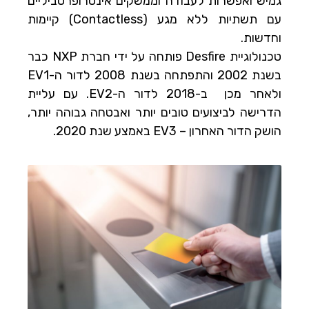
גמיש ואפשרות לעבודה וממשקים אינטרופרטביליים
עם תשתיות ללא מגע (Contactless) קיימות
וחדשות.
טכנולוגיית Desfire פותחה על ידי חברת NXP כבר
בשנת 2002 והתפתחה בשנת 2008 לדור ה-EV1
ולאחר מכן ב-2018 לדור ה-EV2. עם עליית
הדרישה לביצועים טובים יותר ואבטחה גבוהה יותר,
הושק הדור האחרון – EV3 באמצע שנת 2020.