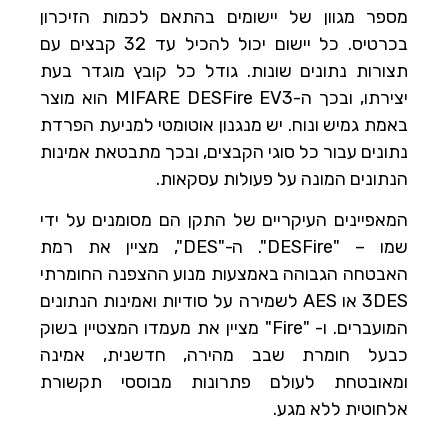
מספר מגוון של יישומים בהתאם לכמות הזיכרון
בכרטיס. כל יישום יכול להכיל עד 32 קבצים עם
תצורות נתונים שונות. גודל כל קובץ מוגדר בעת
יצירתו, ובכך ה-MIFARE DESFire EV3 הוא מוצר
באמת גמיש ונוח. יש מנגנון אוטומטי למניעת הפרדת
נתונים עבור כל סוגי הקבצים, ובכך מתבטאת אמינות
הנתונים המונה על פעולות עסקאות.
המאפיינים העיקריים של התקן הם מסומנים על ידי
שמו – "DESFire". ה-"DES", מציין את רמת
האבטחה הגבוהה באמצעות מנוע ההצפנה החומרתי
3DES או AES לשמירה על סודיות ואמינות הנתונים
המועברים. ו- "Fire" מציין את מעמדו המצטיין בשוק
כבעל חומרת שבב מהירה, חדשנית, אמינה
ומאובטחת לעולם פתרונות מבוססי תקשורת
אלחוטית ללא מגע.