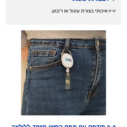
יו-יו איכותי בצורת עיגול או ריבוע.
יו-יו מודפס עם תפס קפיצי מיוחד ללולאה