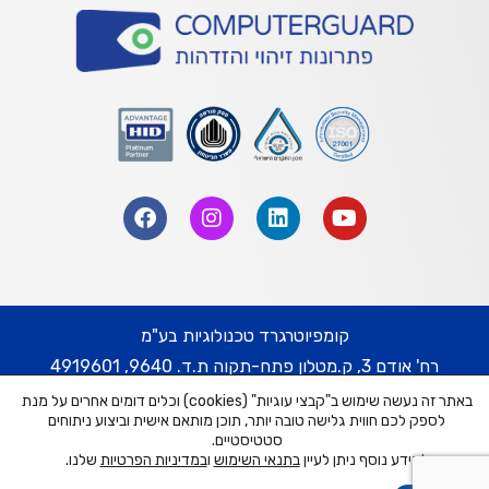
קומפיוטרגרד טכנולוגיות בע"מ
רח' אודם 3, ק.מטלון פתח-תקוה ת.ד. 9640, 4919601
באתר זה נעשה שימוש ב"קבצי עוגיות" (cookies) וכלים דומים אחרים על מנת
טל' 074-7452332 | פקס. 03-9217778
לספק לכם חווית גלישה טובה יותר, תוכן מותאם אישית וביצוע ניתוחים
דוא"ל: cg@cguard.co.il
סטטיסטיים.
למידע נוסף ניתן לעיין
בתנאי השימוש
ו
במדיניות הפרטיות
שלנו.
Computer Guard Technologies