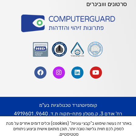
סרטונים ווובינרים
קומפיוטרגרד טכנולוגיות בע"מ
רח' אודם 3, ק.מטלון פתח-תקוה ת.ד. 9640, 4919601
באתר זה נעשה שימוש ב"קבצי עוגיות" (cookies) וכלים דומים אחרים על מנת
טל' 074-7452332 | פקס. 03-9217778
לספק לכם חווית גלישה טובה יותר, תוכן מותאם אישית וביצוע ניתוחים
דוא"ל: cg@cguard.co.il
סטטיסטיים.