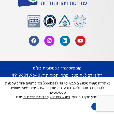
קומפיוטרגרד טכנולוגיות בע"מ
רח' אודם 3, ק.מטלון פתח-תקוה ת.ד. 9640, 4919601
באתר זה נעשה שימוש ב"קבצי עוגיות" (cookies) וכלים דומים אחרים על מנת
טל' 074-7452332 | פקס. 03-9217778
לספק לכם חווית גלישה טובה יותר, תוכן מותאם אישית וביצוע ניתוחים
דוא"ל: cg@cguard.co.il
סטטיסטיים.
למידע נוסף ניתן לעיין
בתנאי השימוש
ו
במדיניות הפרטיות
שלנו.
Computer Guard Technologies
הבנתי
כל הזכויות שמורות © 2024