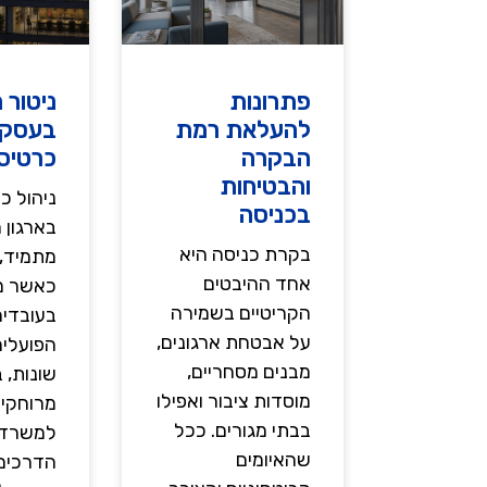
פתרונות
ניטור 
להעלאת רמת
בעסק 
הבקרה
כרטיס
והבטיחות
ניהול כ
בכניסה
בארגון 
בקרת כניסה היא
מתמיד, 
אחד ההיבטים
כאשר מ
הקריטיים בשמירה
בעובדים
על אבטחת ארגונים,
הפועלי
מבנים מסחריים,
שונות, 
מוסדות ציבור ואפילו
מרוחקים
בבתי מגורים. ככל
למשרד.
שהאיומים
הדרכים 