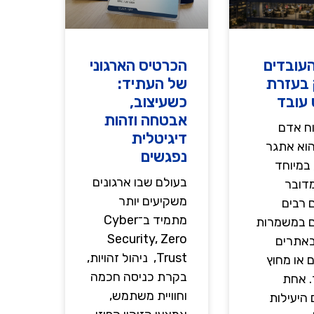
העובדים
הכרטיס הארגוני
בעזרת
של העתיד:
 עובד
כשעיצוב,
אבטחה וזהות
וח אדם
דיגיטלית
הוא אתגר
נפגשים
במיוחד
בעולם שבו ארגונים
דובר
משקיעים יותר
 רבים
מתמיד ב־Cyber
ם במשמרות
Security, Zero
באתרים
Trust, ניהול זהויות,
 או מחוץ
בקרת כניסה חכמה
 אחת
וחוויית משתמש,
היעילות