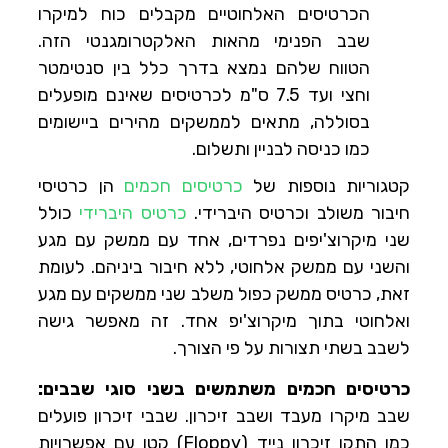
הכרטיסים האלחוטיים מקבלים כוח למיקרו
שבב הפנימי מהאות האלקטרומגנטי הזה.
הטווח שלהם נמצא בדרך כלל בין סנטימטר
וחצי ועד 7.5 ס"מ לכרטיסים שאינם מופעלים
בסוללה, מתאים לממשקים מהירים ביישומים
כמו כניסה לבניין ותשלום.
קטגוריות נוספות של
כרטיסים חכמים
הן כרטיסי
חיבור משולב וכרטיס היברידי.
כרטיס היברידי
כולל
שני מיקרוצ'יפים נפרדים, אחד עם ממשק עם מגע
והשני עם ממשק אלחוטי, ללא חיבור ביניהם. לעומת
זאת, כרטיס ממשק כפול משלב שני ממשקים עם מגע
ואלחוטי בתוך מיקרוצ'יפ אחד. זה מאפשר גישה
לשבב בשתי תצורות על פי הצורך.
כרטיסים חכמים משתמשים בשני סוגי שבבים:
שבב מיקרו מעבד ושבב זיכרון. שבבי זיכרון פועלים
כמו התקן זיכרון נייד (Floppy) קטן עם אפשרויות